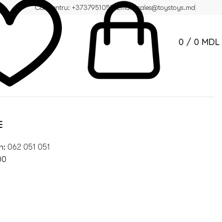
Call centru: +37379510510
Email: sales@toystoys.md
0
/
0
MDL
E
on:
062 051 051
00