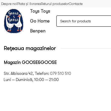
Despre noi
Plata și livrarea
Returul produselor
Contacte
Toys Toys
Go Home
Benpen
Rețeaua magazinelor
Magazin GOOSE&GOOSE
Str. Albisoara 42, Telefon:
079 510 510
Luni — Duminică, 10:00 — 21:00