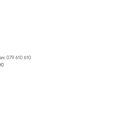
fon:
079 610 610
00