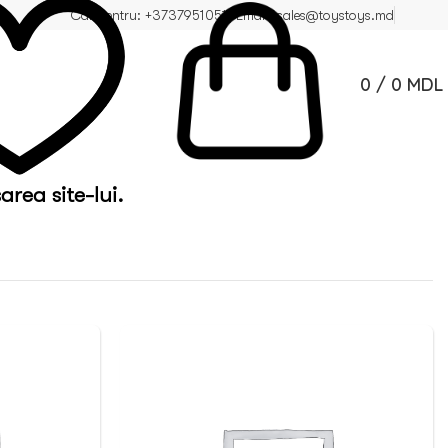
Call centru: +37379510510
Email: sales@toystoys.md
0
/
0
MDL
area site-lui.