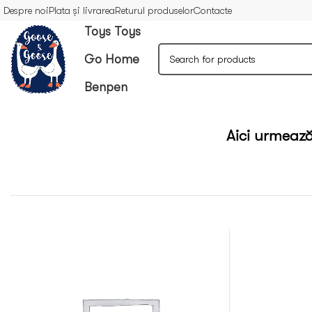
Despre noi
Plata și livrarea
Returul produselor
Contacte
Toys Toys
Go Home
Benpen
Aici urmează 