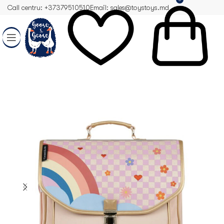
Call centru: +37379510510
Email: sales@toystoys.md