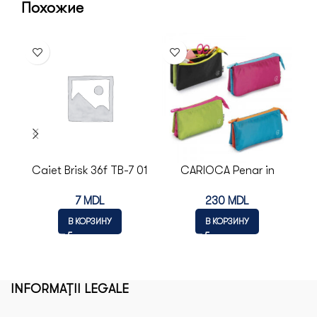
Похожие
Caiet Brisk 36f TB-7 01
CARIOCA Penar in
linie mare
assortiment GNAM
tra
7
MDL
230
MDL
В КОРЗИНУ
В КОРЗИНУ
INFORMAȚII LEGALE