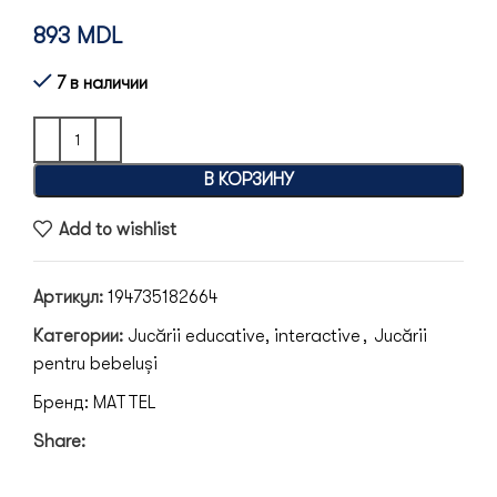
893
MDL
7 в наличии
В КОРЗИНУ
Add to wishlist
Артикул:
194735182664
Категории:
Jucării educative, interactive
,
Jucării
pentru bebeluși
Бренд:
MATTEL
Share: