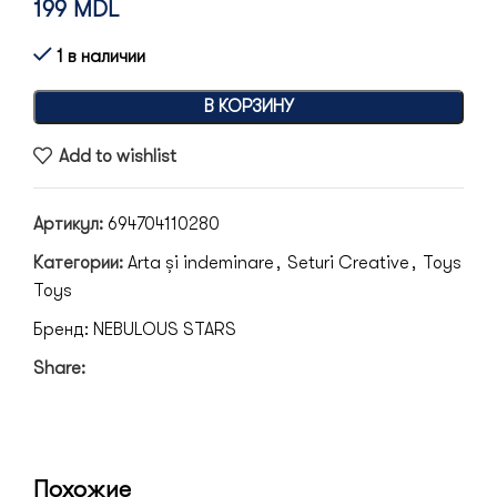
199
MDL
1 в наличии
В КОРЗИНУ
Add to wishlist
Артикул:
694704110280
Категории:
Arta și indeminare
,
Seturi Creative
,
Toys
Toys
Бренд:
NEBULOUS STARS
Share:
Похожие