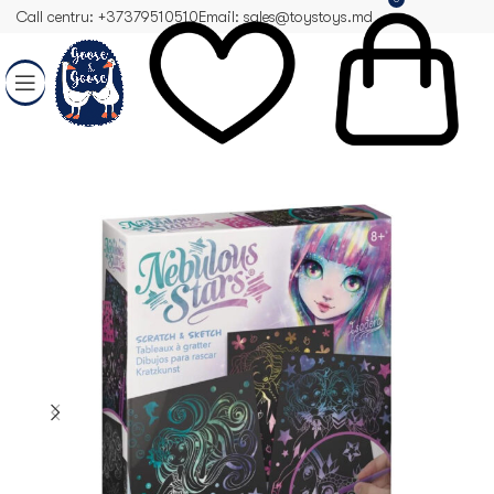
Call centru: +37379510510
Email: sales@toystoys.md