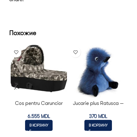
Похожие
Cos pentru Caruncior
Jucarie plus Ratusca —
Ju
MIOS FLuturi CYBEX
Andy bleu MM 22cm —
C
6.555
MDL
370
MDL
COIN COIN
В КОРЗИНУ
В КОРЗИНУ