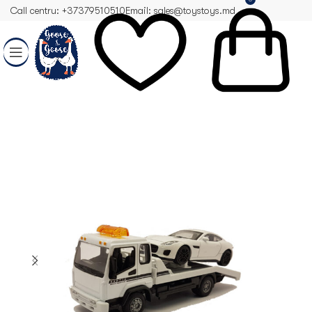
Call centru: +37379510510
Email: sales@toystoys.md