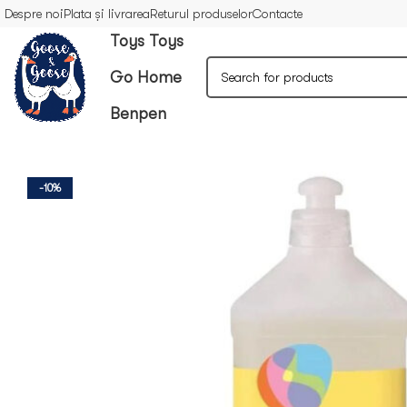
Despre noi
Plata și livrarea
Returul produselor
Contacte
Toys Toys
Go Home
Benpen
-10%