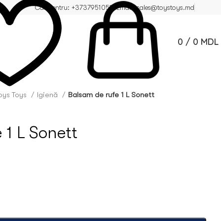
Call centru: +37379510510
Email: sales@toystoys.md
0
/
0
MDL
oys Toys
Igienă
Balsam de rufe 1 L Sonett
 1 L Sonett