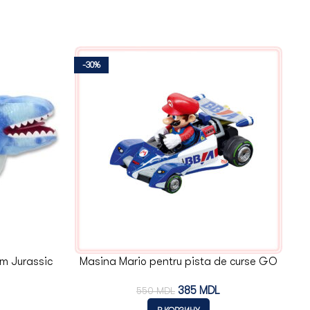
-30%
-
cm Jurassic
Masina Mario pentru pista de curse GO
Carrera
385
MDL
550
MDL