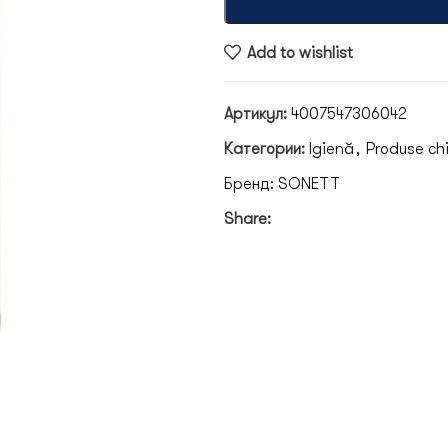
Add to wishlist
Артикул:
4007547306042
Категории:
Igienă
,
Produse ch
Бренд:
SONETT
Share: