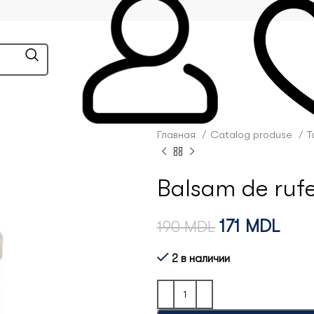
Главная
Catalog produse
T
Balsam de rufe
171
MDL
190
MDL
2 в наличии