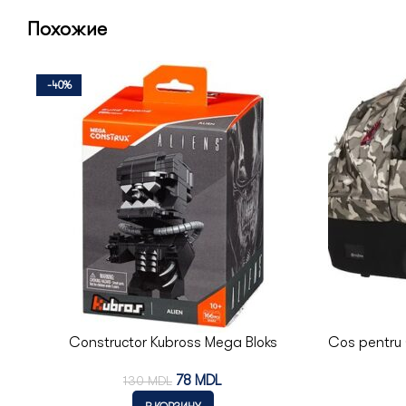
Похожие
-40%
Constructor Kubross Mega Bloks
Cos pentru 
78
MDL
130
MDL