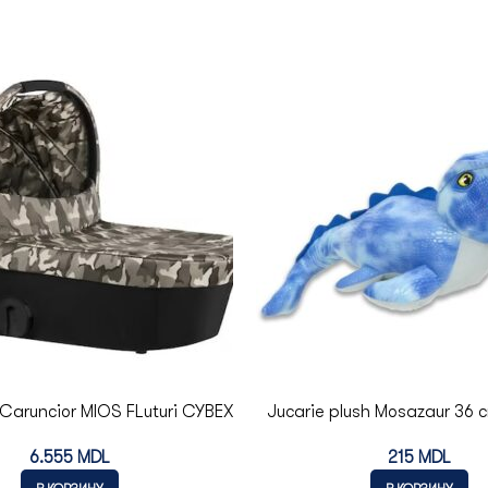
Caruncior MIOS FLuturi CYBEX
Jucarie plush Mosazaur 36 
World
6.555
MDL
215
MDL