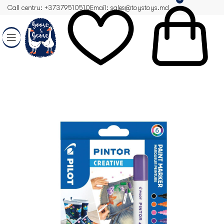
Call centru: +37379510510
Email: sales@toystoys.md