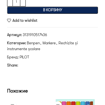
В КОРЗИНУ
Add to wishlist
Артикул:
3131910517436
Категории:
Benpen
,
Markere
,
Rechizite și
instrumente școlare
Бренд:
PILOT
Share:
Похожие